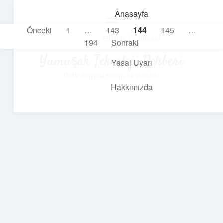
Anasayfa
menüyü
Yazı
Önceki
1
…
143
144
145
…
aç
Gizlilik Politikası
194
Sonraki
sayfalaması
Yumuşak Teknoloji Rehberi
Yasal Uyarı
Dijital dünyada huzurlu bir yolculuk!
Hakkımızda