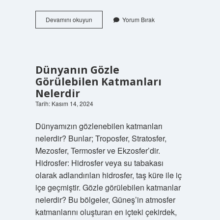
2024
Devamını okuyun
Yorum Bırak
2025
Domuz
Avı
Ne
Zaman
Dünyanın Gözle
Açılıyor
Görülebilen Katmanları
Nelerdir
Tarih: Kasım 14, 2024
Dünyamızın gözlenebilen katmanları
nelerdir? Bunlar; Troposfer, Stratosfer,
Mezosfer, Termosfer ve Ekzosfer’dir.
Hidrosfer: Hidrosfer veya su tabakası
olarak adlandırılan hidrosfer, taş küre ile iç
içe geçmiştir. Gözle görülebilen katmanlar
nelerdir? Bu bölgeler, Güneş’in atmosfer
katmanlarını oluşturan en içteki çekirdek,