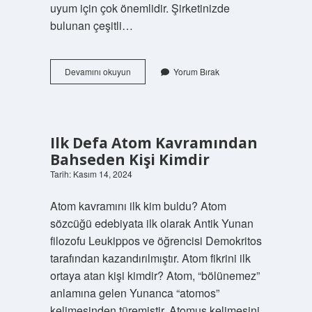
uyum için çok önemlidir. Şirketinizde
bulunan çeşitli…
Arşivleme
Devamını okuyun
Yorum Bırak
Ne
Anlama
Gelir
Ilk Defa Atom Kavramından
Bahseden Kişi Kimdir
Tarih: Kasım 14, 2024
Atom kavramını ilk kim buldu? Atom
sözcüğü edebiyata ilk olarak Antik Yunan
filozofu Leukippos ve öğrencisi Demokritos
tarafından kazandırılmıştır. Atom fikrini ilk
ortaya atan kişi kimdir? Atom, “bölünemez”
anlamına gelen Yunanca “atomos”
kelimesinden türemiştir. Atomus kelimesini