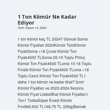
Atom
Kavramından
Bahseden
Kişi
1 Ton Kömür Ne Kadar
Kimdir
Ediyor
Tarih: Kasım 14, 2024
1 ton kömür kaç TL 2024? Güncel Soma
Kömür Fiyatları 2024Kömür TürüKömür
FiyatıSoma +18 Çuval Kömür Ton
Fiyatı4500 TLSoma 05-10 Toplu Pirinç
Kömür Ton Fiyatı4500 TLoma 10-18 Toplu
Fındık Kömür Ton Fiyatı4500 TLoma +18
Toplu Ceviz Kömür Ton Fiyatı4500 TL1
daha 1 ton kömür ne kadar ithal? İzmir
Kömür Fiyatları ve 2023-2024 Sezonu
Kömür Fiyat Listesiİthal Kömür Fiyatları1
Ton1 TorbaSüper Enerji Kömür
Fındık6.500 TL168,75 TL (25kg)Bamak