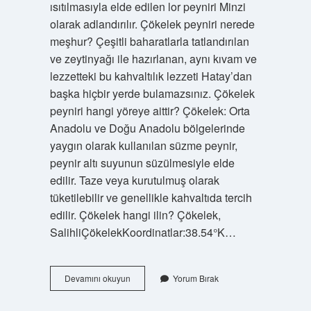
ısıtılmasıyla elde edilen lor peyniri Minzi
olarak adlandırılır. Çökelek peyniri nerede
meşhur? Çeşitli baharatlarla tatlandırılan
ve zeytinyağı ile hazırlanan, aynı kıvam ve
lezzetteki bu kahvaltılık lezzeti Hatay’dan
başka hiçbir yerde bulamazsınız. Çökelek
peyniri hangi yöreye aittir? Çökelek: Orta
Anadolu ve Doğu Anadolu bölgelerinde
yaygın olarak kullanılan süzme peynir,
peynir altı suyunun süzülmesiyle elde
edilir. Taze veya kurutulmuş olarak
tüketilebilir ve genellikle kahvaltıda tercih
edilir. Çökelek hangi ilin? Çökelek,
SalihliÇökelekKoordinatlar:38.54°K…
Çökelek
Devamını okuyun
Yorum Bırak
Hangi
Yöreye