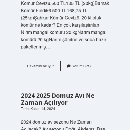
Kömür Ceviz6.500 TL135 TL (20kg)Bamak
Kömür Fındık6.500 TL168,75 TL
(25kg)Şahkar Kömür Ceviz6. 20 kiloluk
kömür ne kadar? En çok karşılaştırılan
Nırım mangal kömürü 20 kgNarım mangal
kömürü 20 kgNarım şömine ve soba hazır
paketlenmiş…
1
Devamını okuyun
Yorum Bırak
Ton
Kömür
Ne
Kadar
Ediyor
2024 2025 Domuz Avı Ne
Zaman Açılıyor
Tarih: Kasım 14, 2024
2024 domuz av sezonu Ne Zaman
Açılacak? Av sezonu Doğu Akdeniz, Batı