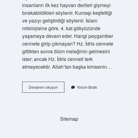
insanların ilk kez hayvan derileri giymeyi
bırakabildikleri söylenir. Kumaşı keşfettiği
ve yazıyı geliştirdiği söylenir. İslam
mitolojisine göre, 4. kat gökyüzünde
yaşamaya devam eder. Hangi peygamber
cennete girip çıkmayan? Hz. İdris cennete
gittikten sonra ölüm meleğinin gelmesini
ister; ancak Hz. İdris cenneti terk
etmeyecektir. Allah’tan başka kimsenin…
Azrail
Devamını okuyun
Yorum Bırak
Hangi
Peygamberi
Cennette
Unuttu
Sitemap