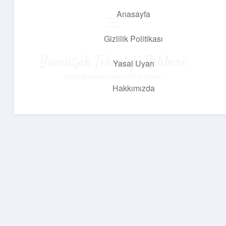
Anasayfa
menüyü
aç
Gizlilik Politikası
Yumuşak Teknoloji Rehberi
Yasal Uyarı
Dijital dünyada huzurlu bir yolculuk!
Hakkımızda