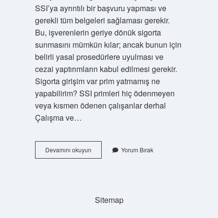
SSI’ya ayrıntılı bir başvuru yapması ve
gerekli tüm belgeleri sağlaması gerekir.
Bu, işverenlerin geriye dönük sigorta
sunmasını mümkün kılar; ancak bunun için
belirli yasal prosedürlere uyulması ve
cezai yaptırımların kabul edilmesi gerekir.
Sigorta girişim var prim yatmamış ne
yapabilirim? SSI primleri hiç ödenmeyen
veya kısmen ödenen çalışanlar derhal
Çalışma ve…
1998
Devamını okuyun
Yorum Bırak
Giriş
Var
Prim
Yok
Ne
Sitemap
Yapmalıyım