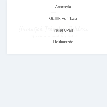
Anasayfa
menüyü
aç
Gizlilik Politikası
Yumuşak Teknoloji Rehberi
Yasal Uyarı
Dijital dünyada huzurlu bir yolculuk!
Hakkımızda