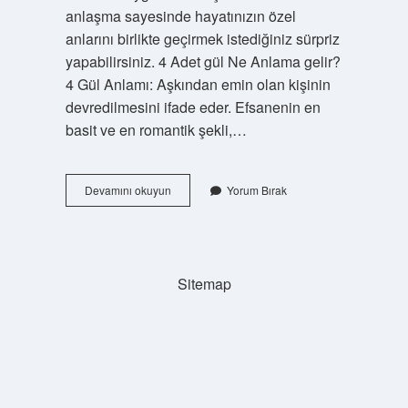
anlaşma sayesinde hayatınızın özel
anlarını birlikte geçirmek istediğiniz sürpriz
yapabilirsiniz. 4 Adet gül Ne Anlama gelir?
4 Gül Anlamı: Aşkından emin olan kişinin
devredilmesini ifade eder. Efsanenin en
basit ve en romantik şekli,…
5
Devamını okuyun
Yorum Bırak
Adet
Kırmızı
Gül
Ne
Anlama
Sitemap
Gelir