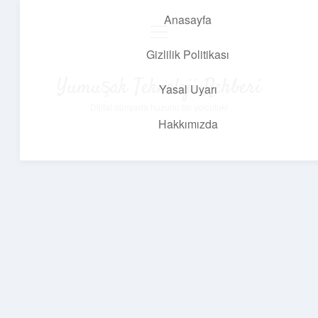
Anasayfa
menüyü
aç
Gizlilik Politikası
Yumuşak Teknoloji Rehberi
Yasal Uyarı
Dijital dünyada huzurlu bir yolculuk!
Hakkımızda