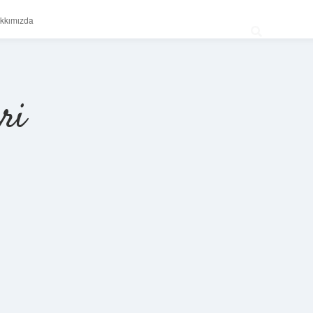
kkımızda
ri
Sidebar
betexper