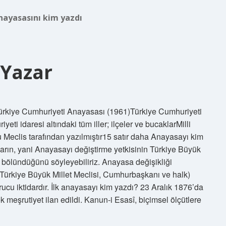
nayasasını kim yazdı
 Yazar
ürkiye Cumhuriyeti Anayasası (1961)Türkiye Cumhuriyeti
 idaresi altındaki tüm iller; ilçeler ve bucaklarMilli
u Meclis tarafından yazılmıştır15 satır daha Anayasayı kim
darın, yani Anayasayı değiştirme yetkisinin Türkiye Büyük
 bölündüğünü söyleyebiliriz. Anayasa değişikliği
(Türkiye Büyük Millet Meclisi, Cumhurbaşkanı ve halk)
kurucu iktidardır. İlk anayasayı kim yazdı? 23 Aralık 1876’da
k meşrutiyet ilan edildi. Kanun-i Esasî, biçimsel ölçütlere