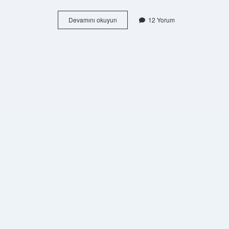
Anayasayı
Devamını okuyun
12 Yorum
Kimler
Yazar