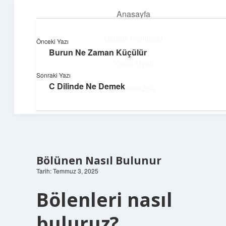
Anasayfa
menüyü
aç
Gizlilik Politikası
Önceki Yazı
Burun Ne Zaman Küçülür
Yumuşak Teknoloji Rehberi
Yasal Uyarı
Sonraki Yazı
Dijital dünyada huzurlu bir yolculuk!
C Dilinde Ne Demek
Hakkımızda
Bölünen Nasıl Bulunur
Tarih: Temmuz 3, 2025
Bölenleri nasıl
buluruz?