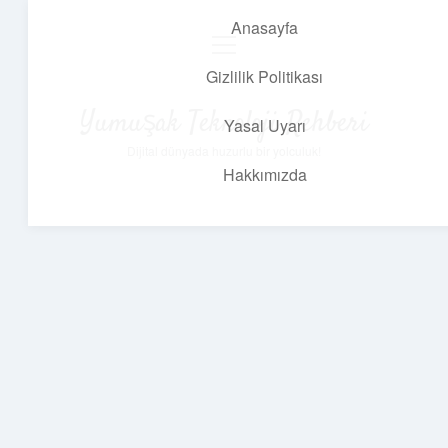
Anasayfa
menüyü
aç
Gizlilik Politikası
Yumuşak Teknoloji Rehberi
Yasal Uyarı
Dijital dünyada huzurlu bir yolculuk!
Hakkımızda