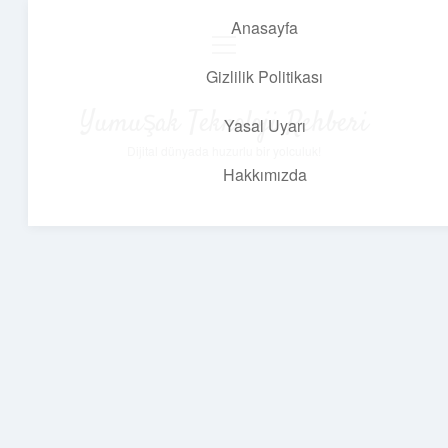
Anasayfa
menüyü
aç
Gizlilik Politikası
Yumuşak Teknoloji Rehberi
Yasal Uyarı
Dijital dünyada huzurlu bir yolculuk!
Hakkımızda