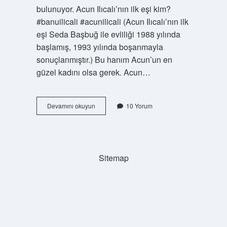
bulunuyor. Acun Ilıcalı’nın ilk eşi kim?
#banuilicali #acunilicali (Acun Ilıcalı’nın ilk
eşi Seda Başbuğ ile evliliği 1988 yılında
başlamış, 1993 yılında boşanmayla
sonuçlanmıştır.) Bu hanım Acun’un en
güzel kadını olsa gerek. Acun…
Acun
Devamını okuyun
10 Yorum
Ilıcalının
Kaç
Çocuğu
Var
Kimden
Sitemap