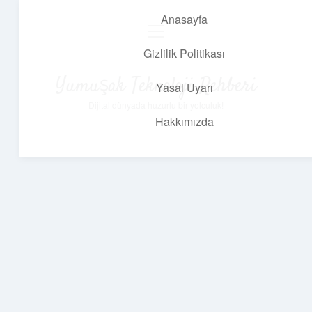
Anasayfa
menüyü
aç
Gizlilik Politikası
Yumuşak Teknoloji Rehberi
Yasal Uyarı
Dijital dünyada huzurlu bir yolculuk!
Hakkımızda