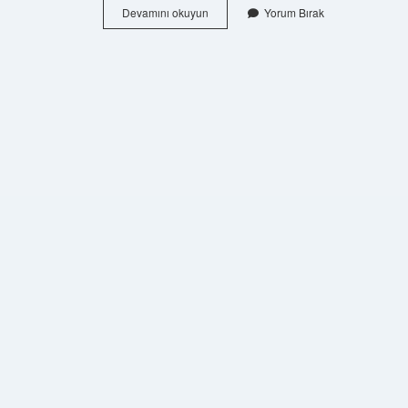
Bakla
Devamını okuyun
Yorum Bırak
Kırı
Ne
Demek