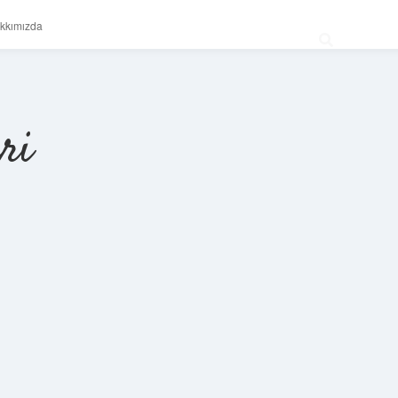
kkımızda
ri
Sidebar
betexper