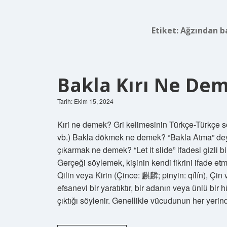
Etiket:
Ağzından b
Bakla Kırı Ne De
Tarih: Ekim 15, 2024
Kıri ne demek? Gri kelimesinin Türkçe-Türkçe s
vb.) Bakla dökmek ne demek? “Bakla Atma” dey
çıkarmak ne demek? “Let it slide” ifadesi gizli b
Gerçeği söylemek, kişinin kendi fikrini ifade e
Qilin veya Kirin (Çince: 麒麟; pinyin: qílín), Çin 
efsanevi bir yaratıktır, bir adanın veya ünlü bi
çıktığı söylenir. Genellikle vücudunun her yerin