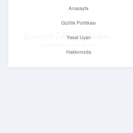
Anasayfa
menüyü
aç
Gizlilik Politikası
Yumuşak Teknoloji Rehberi
Yasal Uyarı
Dijital dünyada huzurlu bir yolculuk!
Hakkımızda