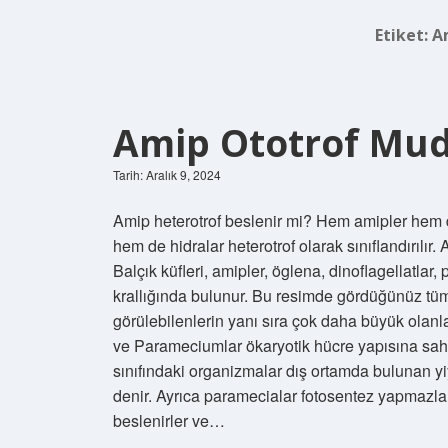
Etiket:
A
Amip Ototrof Mu
Tarih: Aralık 9, 2024
Amip heterotrof beslenir mi? Hem amipler hem de 
hem de hidralar heterotrof olarak sınıflandırılır
Balçık küfleri, amipler, öglena, dinoflagellatlar
krallığında bulunur. Bu resimde gördüğünüz tüm c
görülebilenlerin yanı sıra çok daha büyük olanla
ve Parameciumlar ökaryotik hücre yapısına sa
sınıfındaki organizmalar dış ortamda bulunan yi
denir. Ayrıca paramecialar fotosentez yapmazl
beslenirler ve…