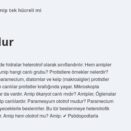
mip tek hücreli mi
dur
hidralar heterotrof olarak sınıflandırılır. Hem amipler
. Amip hangi canlı grubu? Protistlere örnekler nelerdir?
, paramecium, diatomlar ve kelp (makroalgler) protistler
anlılar protistler krallığında yaşar. Mikroskopta
r da vardır. Amip ökaryot canlı mıdır? Amipler, Öglenalar
hip canlılardır. Paramesyum ototrof mudur? Paramecium
yeceklerle beslenirler. Bu tür beslenmeye heterotrofik
ar. Amip hem ototrof mu? Amip: ✔ Psödopodlarla