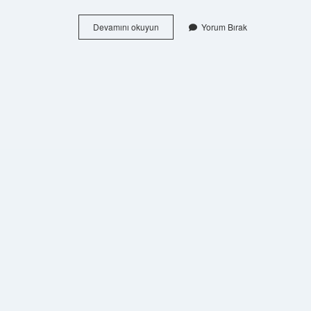
Amip
Devamını okuyun
Yorum Bırak
Ototrof
Mudur