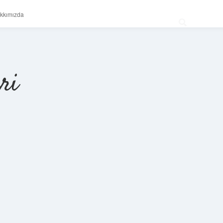
kkımızda
ri
Sidebar
betexper