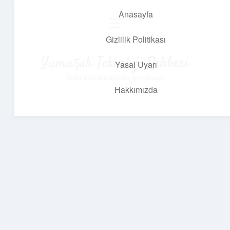
Anasayfa
menüyü
aç
Gizlilik Politikası
Yumuşak Teknoloji Rehberi
Yasal Uyarı
Dijital dünyada huzurlu bir yolculuk!
Hakkımızda