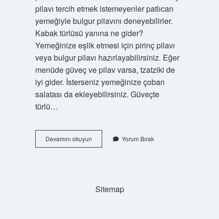
pilavı tercih etmek istemeyenler patlıcan
yemeğiyle bulgur pilavını deneyebilirler.
Kabak türlüsü yanına ne gider?
Yemeğinize eşlik etmesi için pirinç pilavı
veya bulgur pilavı hazırlayabilirsiniz. Eğer
menüde güveç ve pilav varsa, tzatziki de
iyi gider. İsterseniz yemeğinize çoban
salatası da ekleyebilirsiniz. Güveçte
türlü…
Türlünün
Devamını okuyun
Yorum Bırak
Yanında
Ne
Iyi
Gider
Sitemap