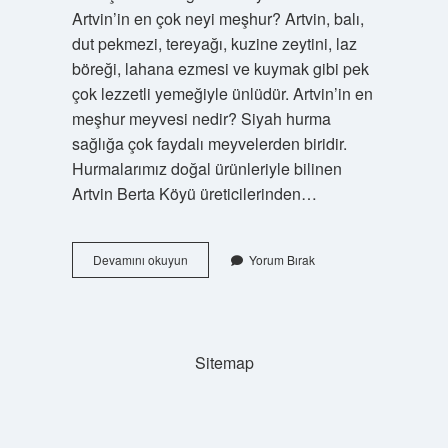
Artvin’in en çok neyi meşhur? Artvin, balı,
dut pekmezi, tereyağı, kuzine zeytini, laz
böreği, lahana ezmesi ve kuymak gibi pek
çok lezzetli yemeğiyle ünlüdür. Artvin’in en
meşhur meyvesi nedir? Siyah hurma
sağlığa çok faydalı meyvelerden biridir.
Hurmalarımız doğal ürünleriyle bilinen
Artvin Berta Köyü üreticilerinden…
Artvin
Devamını okuyun
Yorum Bırak
Da
Ne
Yetişir
Sitemap