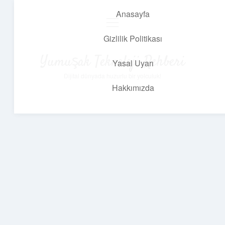
Anasayfa
menüyü
aç
Gizlilik Politikası
Yumuşak Teknoloji Rehberi
Yasal Uyarı
Dijital dünyada huzurlu bir yolculuk!
Hakkımızda