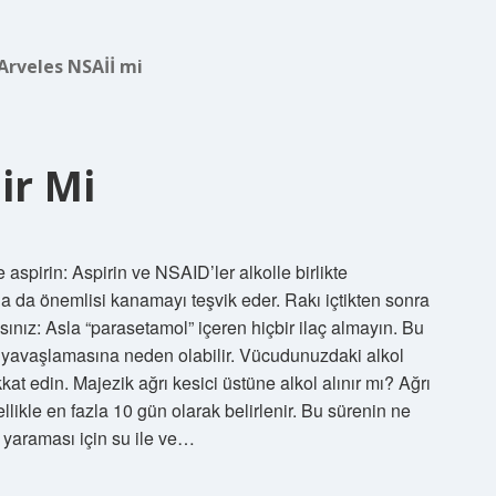
Arveles NSAİİ mi
lir Mi
e aspirin: Aspirin ve NSAID’ler alkolle birlikte
a da önemlisi kanamayı teşvik eder. Rakı içtikten sonra
ısınız: Asla “parasetamol” içeren hiçbir ilaç almayın. Bu
nın yavaşlamasına neden olabilir. Vücudunuzdaki alkol
t edin. Majezik ağrı kesici üstüne alkol alınır mı? Ağrı
llikle en fazla 10 gün olarak belirlenir. Bu sürenin ne
e yaraması için su ile ve…