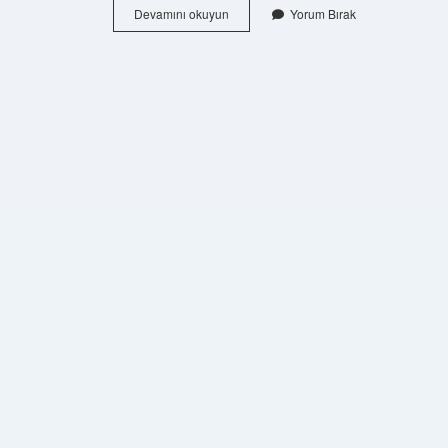
Arveles
Devamını okuyun
Yorum Bırak
Ile
Içki
Içilir
Mi