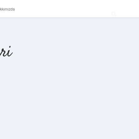
kkımızda
ri
Sidebar
betexper