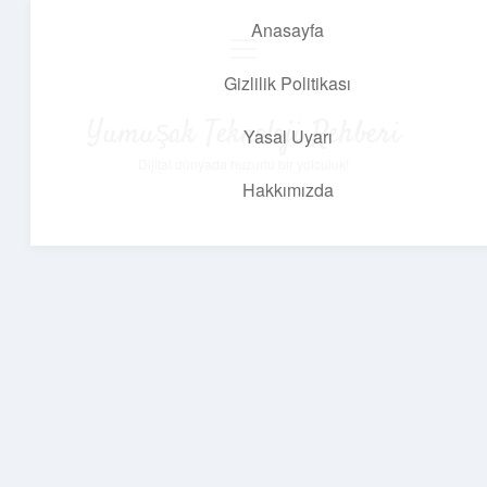
Anasayfa
menüyü
aç
Gizlilik Politikası
Yumuşak Teknoloji Rehberi
Yasal Uyarı
Dijital dünyada huzurlu bir yolculuk!
Hakkımızda