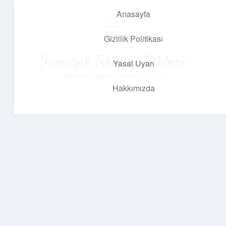
Anasayfa
menüyü
aç
Gizlilik Politikası
Yumuşak Teknoloji Rehberi
Yasal Uyarı
Dijital dünyada huzurlu bir yolculuk!
Hakkımızda