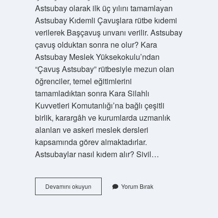
Astsubay olarak ilk üç yılını tamamlayan
Astsubay Kıdemli Çavuşlara rütbe kıdemi
verilerek Başçavuş unvanı verilir. Astsubay
çavuş olduktan sonra ne olur? Kara
Astsubay Meslek Yüksekokulu’ndan
“Çavuş Astsubay” rütbesiyle mezun olan
öğrenciler, temel eğitimlerini
tamamladıktan sonra Kara Silahlı
Kuvvetleri Komutanlığı’na bağlı çeşitli
birlik, karargâh ve kurumlarda uzmanlık
alanları ve askeri meslek dersleri
kapsamında görev almaktadırlar.
Astsubaylar nasıl kıdem alır? Sivil…
Astsubay
Devamını okuyun
Yorum Bırak
Çavuş
Yükselebilir
Mi