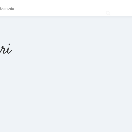
kkımızda
ri
Sidebar
betexper