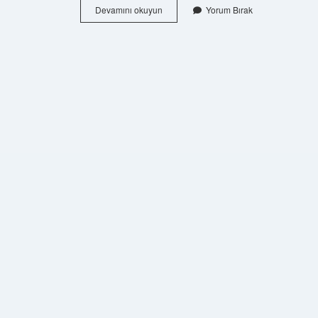
5
Devamını okuyun
Yorum Bırak
Adet
Kırmızı
Gül
Ne
Anlama
Gelir