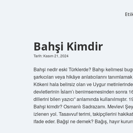
Eti
Bahşi Kimdir
Tarih: Kasım 21, 2024
Bahşi nedir eski Türklerde? Bahşı kelimesi bu
şarkıcıları veya hikâye anlatıcılarını tanımlama
Kökeni hala belirsiz olan ve Uygur metinlerind
devletlerinin İslam’ı benimsemesinden sonra 16
dillerini bilen yazıcı” anlamında kullanılmıştır. 
Bahşi kimdir? Osmanlı Sadrazamı. Mevlevi Şeyhi
izlenen yol. Tasavvuf terimi, takipçilerini haki
ifade eder. Bağşi ne demek? Bağış, hayır kuru