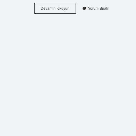
Bahşi
Devamını okuyun
Yorum Bırak
Kimdir