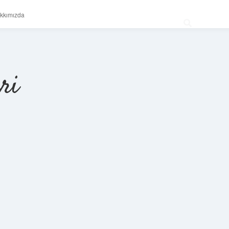
kkımızda
ri
Sidebar
betexper