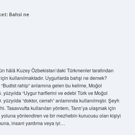
ket:
Bahsi ne
gün hâlâ Kuzey Özbekistan’daki Türkmenler tarafından
k için kullanılmaktadır. Uygurlarda bahşi ne demek?
e “Budist rahip” anlamına gelen bu kelime, Moğol
. yüzyılda “Uygur harflerini ve edebi Türk ve Moğol
19. yüzyılda “doktor, cerrah” anlamında kullanılmıştır. Şeyh
. Tasavvufta kullanılan yöntem, Tanrı’ya ulaşmak için
kat yoluna yönlendiren ve bir mezhebin kurucusu olan kişiyi
muna, insani yardıma veya iyi…