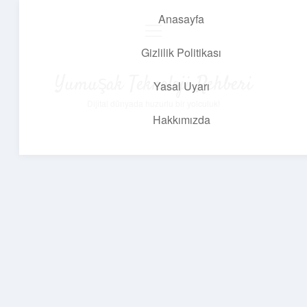
Anasayfa
menüyü
aç
Gizlilik Politikası
Yumuşak Teknoloji Rehberi
Yasal Uyarı
Dijital dünyada huzurlu bir yolculuk!
Hakkımızda