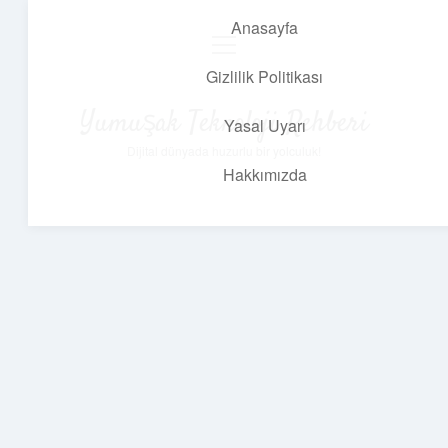
Anasayfa
menüyü
aç
Gizlilik Politikası
Yumuşak Teknoloji Rehberi
Yasal Uyarı
Dijital dünyada huzurlu bir yolculuk!
Hakkımızda