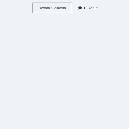
Barmen
Devamını okuyun
12 Yorum
Görevleri
Nelerdir