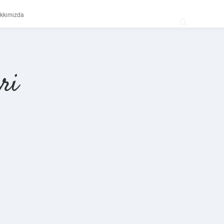
kkımızda
ri
Sidebar
betexper