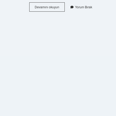
Dumansız
Devamını okuyun
Yorum Bırak
Barut
Ne
Zaman
Icat
Edildi