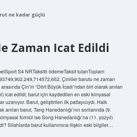
rut ne kadar güçlü
e Zaman Icat Edildi
lSport S4 NRTaksitli ödemeTaksit tutarıToplam
93749,902.249,714572,652. Çinliler barutu ne zaman
lk arasında Çin’in “Dört Büyük İcadı”ndan biri olarak anılan
) icat edildi; barut için kaydedilen en eski kimyasal
 uzanıyor. Barut, geliştirilen ilk patlayıcıydı. Halk
rak anılan barut, Tang Hanedanlığı’nın sonlarında (9.
i kimyasal formül ise Song Hanedanlığı’na (11. yüzyıl)
di? Silahlarda barut kullanımına ilişkin eski bilgiler…