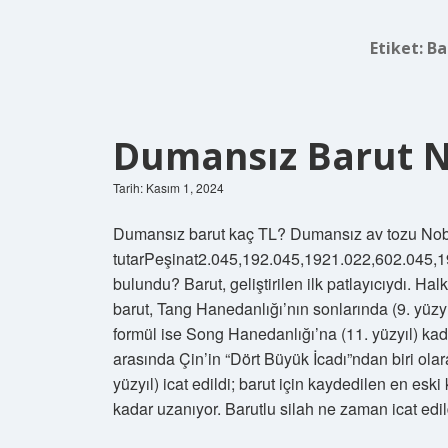
Etiket:
Ba
Dumansız Barut N
Tarih: Kasım 1, 2024
Dumansız barut kaç TL? Dumansız av tozu Nobe
tutarPeşinat2.045,192.045,1921.022,602.045,1
bulundu? Barut, geliştirilen ilk patlayıcıydı. Ha
barut, Tang Hanedanlığı’nın sonlarında (9. yüzyıl
formül ise Song Hanedanlığı’na (11. yüzyıl) kadar
arasında Çin’in “Dört Büyük İcadı”ndan biri ola
yüzyıl) icat edildi; barut için kaydedilen en esk
kadar uzanıyor. Barutlu silah ne zaman icat edil