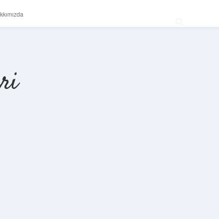
kkımızda
ri
Sidebar
betexper