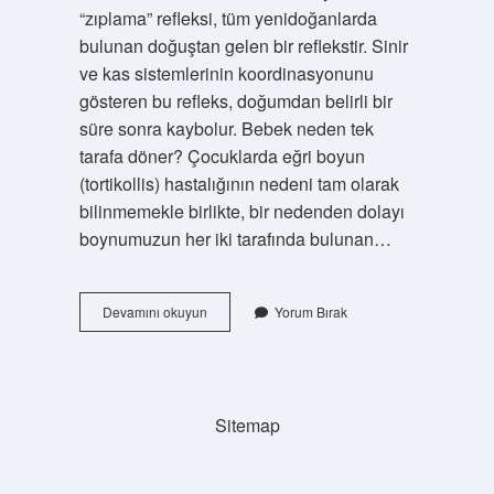
“zıplama” refleksi, tüm yenidoğanlarda
bulunan doğuştan gelen bir reflekstir. Sinir
ve kas sistemlerinin koordinasyonunu
gösteren bu refleks, doğumdan belirli bir
süre sonra kaybolur. Bebek neden tek
tarafa döner? Çocuklarda eğri boyun
(tortikollis) hastalığının nedeni tam olarak
bilinmemekle birlikte, bir nedenden dolayı
boynumuzun her iki tarafında bulunan…
Bebekler
Devamını okuyun
Yorum Bırak
Neden
Sürekli
Başını
Sağa
Sola
Sitemap
Sallar