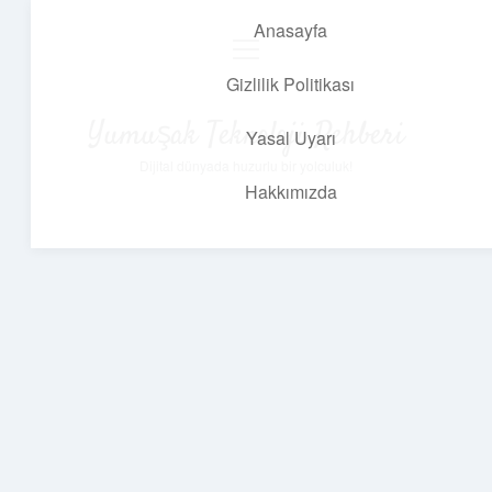
Anasayfa
menüyü
aç
Gizlilik Politikası
Yumuşak Teknoloji Rehberi
Yasal Uyarı
Dijital dünyada huzurlu bir yolculuk!
Hakkımızda