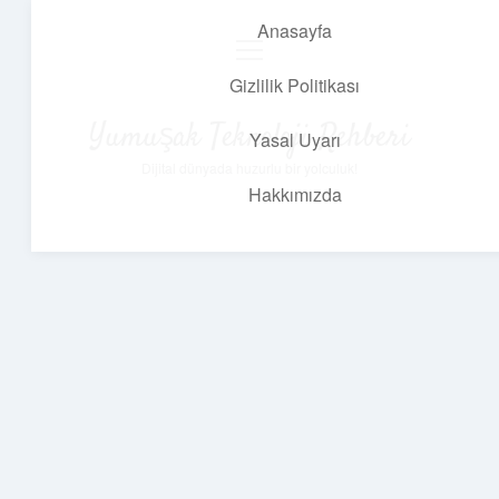
Anasayfa
menüyü
aç
Gizlilik Politikası
Yumuşak Teknoloji Rehberi
Yasal Uyarı
Dijital dünyada huzurlu bir yolculuk!
Hakkımızda