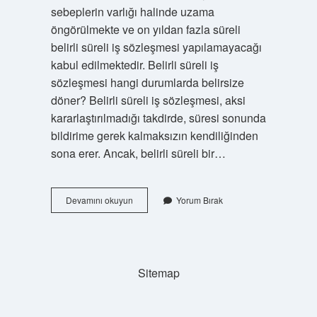
sebeplerin varlığı halinde uzama
öngörülmekte ve on yıldan fazla süreli
belirli süreli iş sözleşmesi yapılamayacağı
kabul edilmektedir. Belirli süreli iş
sözleşmesi hangi durumlarda belirsize
döner? Belirli süreli iş sözleşmesi, aksi
kararlaştırılmadığı takdirde, süresi sonunda
bildirime gerek kalmaksızın kendiliğinden
sona erer. Ancak, belirli süreli bir…
Belirli
Devamını okuyun
Yorum Bırak
Süreli
Iş
Sözleşmesi
Hangi
Hallerde
Sitemap
Yapılır