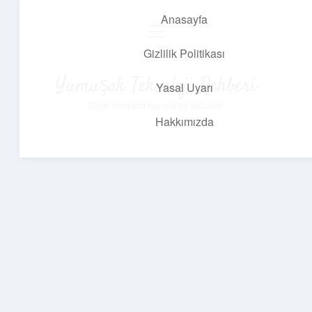
Anasayfa
menüyü
aç
Gizlilik Politikası
Yumuşak Teknoloji Rehberi
Yasal Uyarı
Dijital dünyada huzurlu bir yolculuk!
Hakkımızda