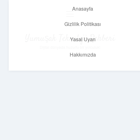
Anasayfa
menüyü
aç
Gizlilik Politikası
Yumuşak Teknoloji Rehberi
Yasal Uyarı
Dijital dünyada huzurlu bir yolculuk!
Hakkımızda