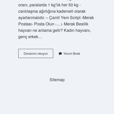
oranı, paralarda 1 kg’lık her 50 kg -
canlılaşma ağırlığına kademeli olarak
ayarlanmalıdır. – Çamli Yem Script ›Merak
Postası› Posta Olun ›…> Merak Besilik
hayvan ne anlama gelir? Kadın hayvanı,
genç erkek…
Besili
Devamını okuyun
Yorum Bırak
Tosun
Nedir
Sitemap