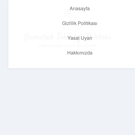
Anasayfa
menüyü
aç
Gizlilik Politikası
Yumuşak Teknoloji Rehberi
Yasal Uyarı
Dijital dünyada huzurlu bir yolculuk!
Hakkımızda