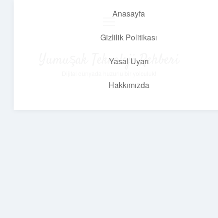
Anasayfa
menüyü
aç
Gizlilik Politikası
Yumuşak Teknoloji Rehberi
Yasal Uyarı
Dijital dünyada huzurlu bir yolculuk!
Hakkımızda