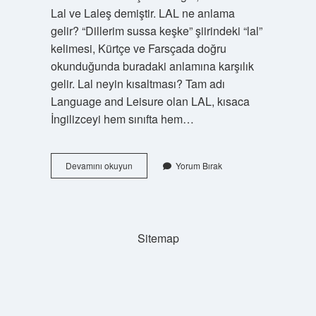
Lal ve Laleş demiştir. LAL ne anlama
gelir? “Dillerim sussa keşke” şiirindeki “lal”
kelimesi, Kürtçe ve Farsçada doğru
okunduğunda buradaki anlamına karşılık
gelir. Lal neyin kısaltması? Tam adı
Language and Leisure olan LAL, kısaca
İngilizceyi hem sınıfta hem…
Dilim
Devamını okuyun
Yorum Bırak
Lal
Olur
Ne
Demek
Sitemap