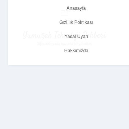
Anasayfa
menüyü
aç
Gizlilik Politikası
Yumuşak Teknoloji Rehberi
Yasal Uyarı
Dijital dünyada huzurlu bir yolculuk!
Hakkımızda