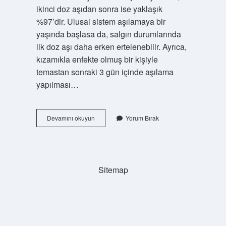
ikinci doz aşıdan sonra ise yaklaşık
%97’dir. Ulusal sistem aşılamaya bir
yaşında başlasa da, salgın durumlarında
ilk doz aşı daha erken ertelenebilir. Ayrıca,
kızamıkla enfekte olmuş bir kişiyle
temastan sonraki 3 gün içinde aşılama
yapılması…
1
Devamını okuyun
Yorum Bırak
Doz
Kızamık
Aşısı
Korur
Mu
Sitemap