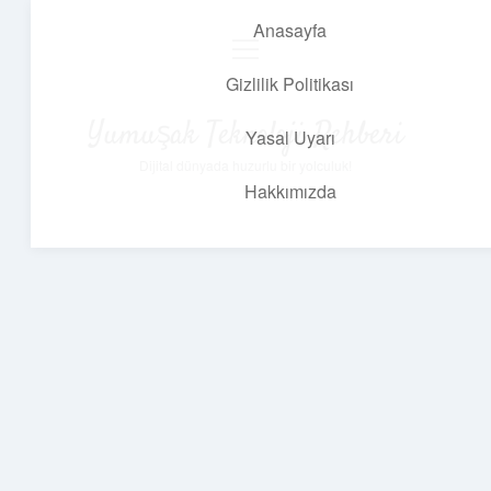
Anasayfa
menüyü
aç
Gizlilik Politikası
Yumuşak Teknoloji Rehberi
Yasal Uyarı
Dijital dünyada huzurlu bir yolculuk!
Hakkımızda