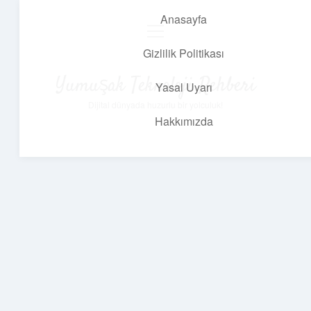
Anasayfa
menüyü
aç
Gizlilik Politikası
Yumuşak Teknoloji Rehberi
Yasal Uyarı
Dijital dünyada huzurlu bir yolculuk!
Hakkımızda