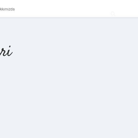
kkımızda
ri
Sidebar
betexper