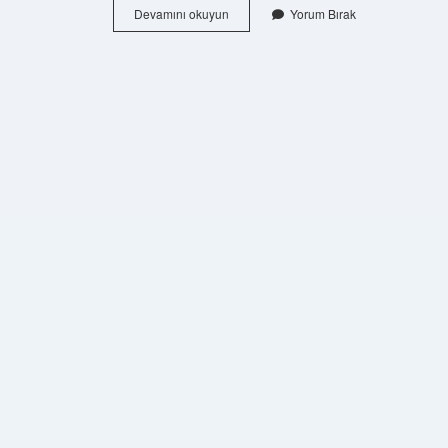
Bucak
Devamını okuyun
Yorum Bırak
Nedir
Istanbul