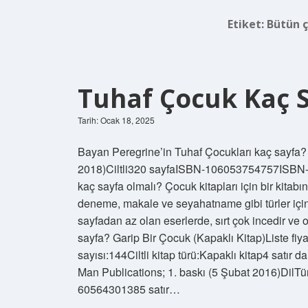
Etiket:
Bütün ç
Tuhaf Çocuk Kaç 
Tarih: Ocak 18, 2025
Bayan Peregrine’in Tuhaf Çocukları kaç sayfa? Ü
2018)Ciltli‎320 sayfaISBN-10‎6053754757ISBN-1
kaç sayfa olmalı? Çocuk kitapları için bir kitab
deneme, makale ve seyahatname gibi türler için s
sayfadan az olan eserlerde, sırt çok incedir ve
sayfa? Garip Bir Çocuk (Kapaklı Kitap)Liste
sayısı:144Ciltli kitap türü:Kapaklı kitap4 satır 
Man Publications; 1. baskı (5 Şubat 2016)Dil‎
60564301385 satır…