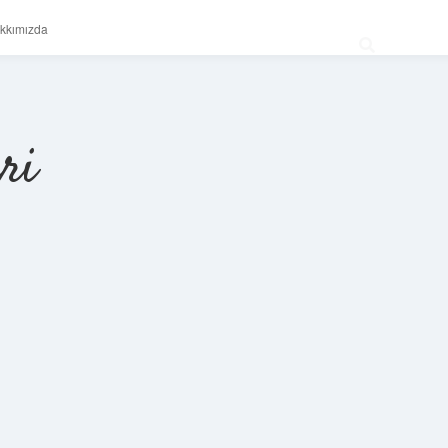
kkımızda
ri
Sidebar
betexper