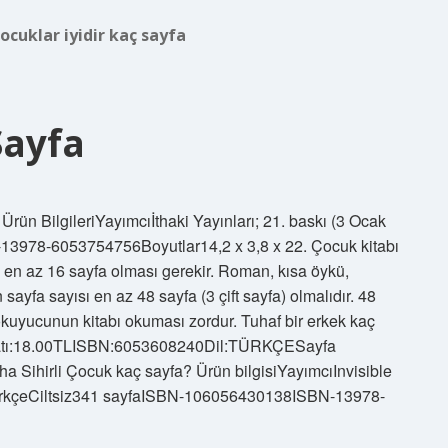
ocuklar iyidir kaç sayfa
Sayfa
rün BilgileriYayımcı‎İthaki Yayınları; 21. baskı (3 Ocak
3‎978-6053754756Boyutlar‎14,2 x 3,8 x 22. Çocuk kitabı
ın en az 16 sayfa olması gerekir. Roman, kısa öykü,
ayfa sayısı en az 48 sayfa (3 çift sayfa) olmalıdır. 48
 okuyucunun kitabı okuması zordur. Tuhaf bir erkek kaç
 fiyatı:18.00TLISBN:6053608240Dil:TÜRKÇESayfa
daha Sihirli Çocuk kaç sayfa? Ürün bilgisiYayımcı‎Invisible
TürkçeCiltsiz‎341 sayfaISBN-10‎6056430138ISBN-13‎978-