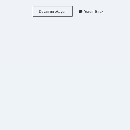
Tuhaf
Devamını okuyun
Yorum Bırak
Çocuk
Kaç
Sayfa