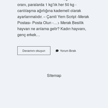
oranı, paralarda 1 kg’lık her 50 kg -
canlılaşma ağırlığına kademeli olarak
ayarlanmalıdır. – Çamli Yem Script ›Merak
Postası› Posta Olun ›…> Merak Besilik
hayvan ne anlama gelir? Kadın hayvanı,
genç erkek…
Besili
Devamını okuyun
Yorum Bırak
Tosun
Nedir
Sitemap