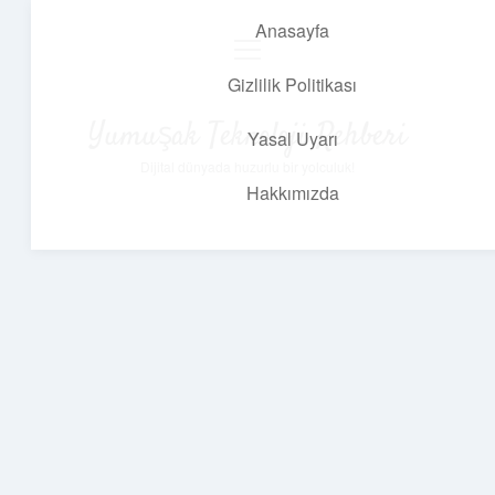
Anasayfa
menüyü
aç
Gizlilik Politikası
Yumuşak Teknoloji Rehberi
Yasal Uyarı
Dijital dünyada huzurlu bir yolculuk!
Hakkımızda