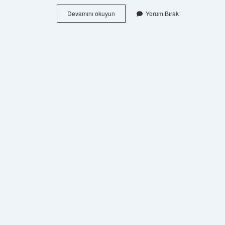
Çam
Devamını okuyun
Yorum Bırak
Ve
Sakura
Kime
Satıldı