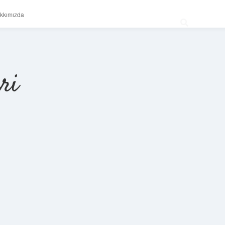
kkımızda
ri
Sidebar
betexper