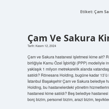
Etiket:
Çam Sak
Çam Ve Sakura Ki
Tarih: Kasım 12, 2024
Çam ve Sakura hastanesi işletmesi kime ait? Rö
birliğiyle Kamu Özel İşbirliği (PPP) modeliyle
yaklaşık 1 milyon metrekarelik alanda vatand
satıldı? Rönesans Holding, bugüne kadar 13’ü 
İstanbul Başakşehir Çam ve Sakura belediye has
Holding, bu hastanelerdeki yönetim hizmetlerini 
hastanesi kime satıldı? Beş belediye hastanesi şi
borç bizim, personel bizim, arazi bizim, teşvikl