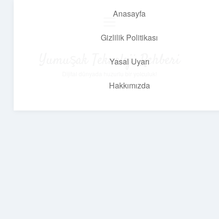
Anasayfa
menüyü
aç
Gizlilik Politikası
Yumuşak Teknoloji Rehberi
Yasal Uyarı
Dijital dünyada huzurlu bir yolculuk!
Hakkımızda