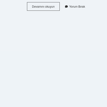
Pençe
Devamını okuyun
Yorum Bırak
Ve
Çekiç
Parmak
Nedir