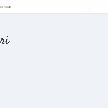
kkımızda
ri
Sidebar
betexper