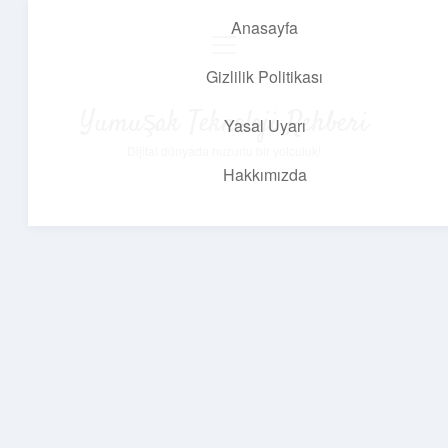
Anasayfa
menüyü
aç
Gizlilik Politikası
Yumuşak Teknoloji Rehberi
Yasal Uyarı
Dijital dünyada huzurlu bir yolculuk!
Hakkımızda