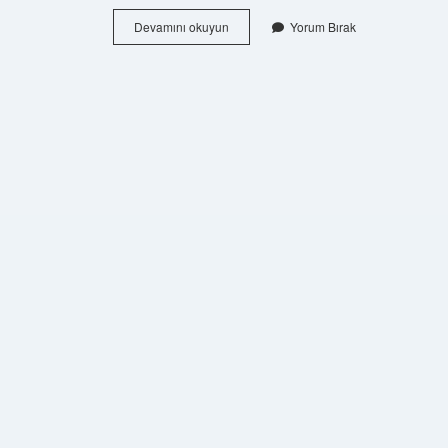
En
Devamını okuyun
Yorum Bırak
Eski
Kilise
Kaç
Yıllık