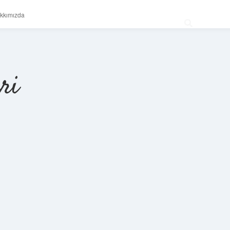
kkımızda
ri
Sidebar
betexper