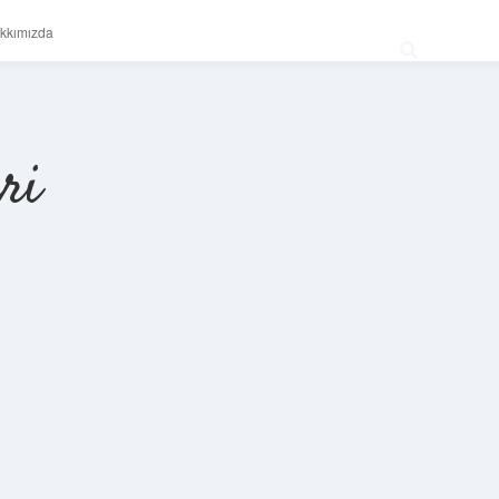
kkımızda
ri
Sidebar
betexper