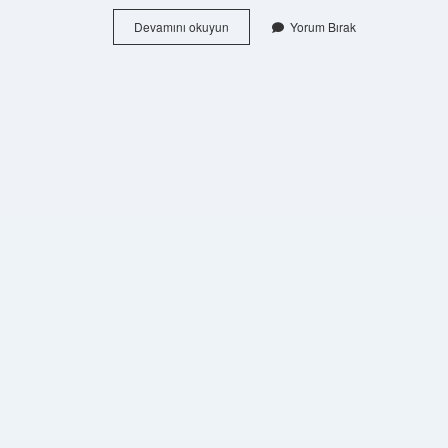
Debimetre
Devamını okuyun
Yorum Bırak
Ne
Ölçer