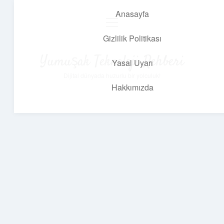
Anasayfa
menüyü
aç
Gizlilik Politikası
Yumuşak Teknoloji Rehberi
Yasal Uyarı
Dijital dünyada huzurlu bir yolculuk!
Hakkımızda