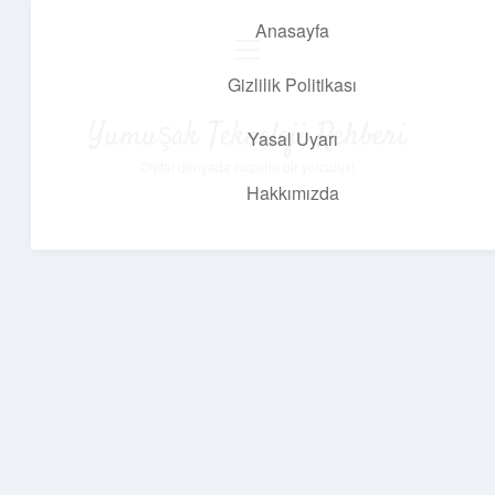
Anasayfa
menüyü
aç
Gizlilik Politikası
Yumuşak Teknoloji Rehberi
Yasal Uyarı
Dijital dünyada huzurlu bir yolculuk!
Hakkımızda