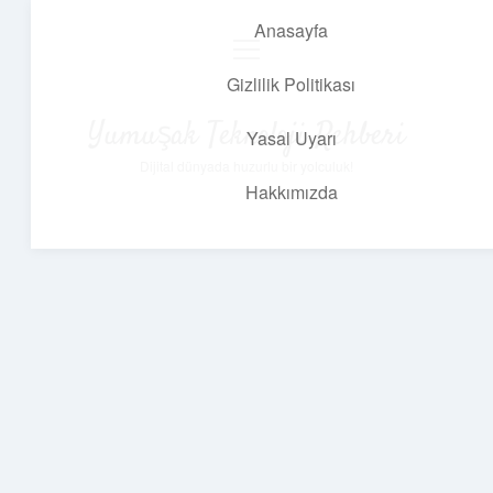
Anasayfa
menüyü
aç
Gizlilik Politikası
Yumuşak Teknoloji Rehberi
Yasal Uyarı
Dijital dünyada huzurlu bir yolculuk!
Hakkımızda