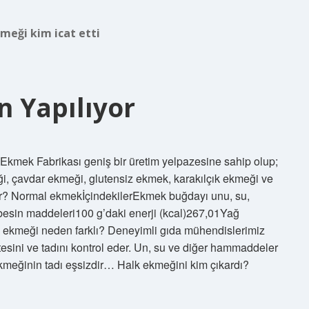
meği kim icat etti
 Yapılıyor
kmek Fabrikası geniş bir üretim yelpazesine sahip olup;
, çavdar ekmeği, glutensiz ekmek, karakılçık ekmeği ve
var? Normal ekmekİçindekilerEkmek buğdayı unu, su,
 besin maddeleri100 g’daki enerji (kcal)267,01Yağ
 ekmeği neden farklı? Deneyimli gıda mühendislerimiz
sini ve tadını kontrol eder. Un, su ve diğer hammaddeler
Ekmeğinin tadı eşsizdir… Halk ekmeğini kim çıkardı?