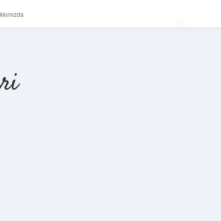
kkımızda
ri
Sidebar
betexper