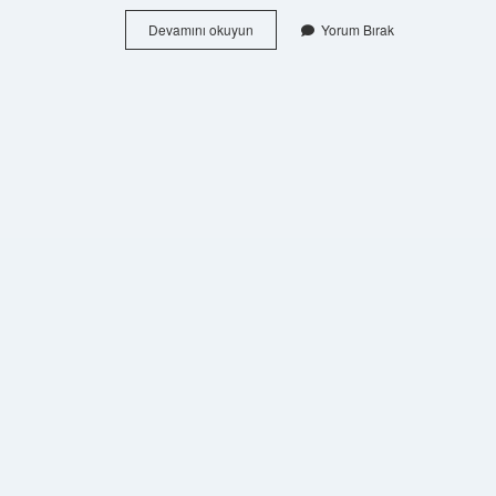
Halk
Devamını okuyun
Yorum Bırak
Ekmek
Neden
Yapılıyor