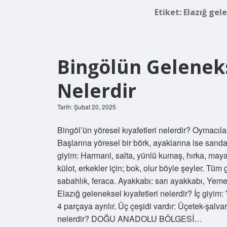
Etiket:
Elazığ gel
Bingölün Geleneks
Nelerdir
Tarih: Şubat 20, 2025
Bingöl’ün yöresel kıyafetleri nelerdir? Oymacılar
Başlarına yöresel bir börk, ayaklarına ise sandal
giyim: Harmani, salta, yünlü kumaş, hırka, mayal
külot, erkekler için; bok, olur böyle şeyler. Tüm g
sabahlık, feraca. Ayakkabı: sarı ayakkabı, Yeme
Elazığ geleneksel kıyafetleri nelerdir? İç giyim
4 parçaya ayrılır. Üç çeşidi vardır: Üçetek-şalva
nelerdir? DOĞU ANADOLU BÖLGESİ…