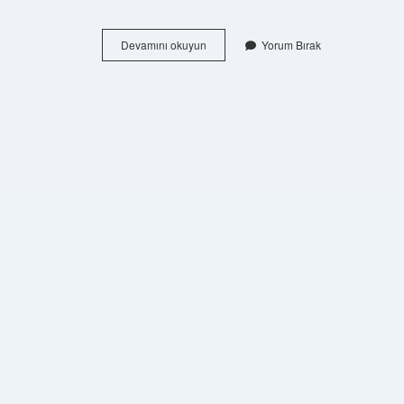
Bingölün
Devamını okuyun
Yorum Bırak
Geleneksel
Kıyafetleri
Nelerdir