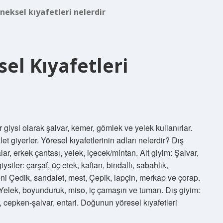
eneksel kıyafetleri nelerdir
el Kıyafetleri
 giysi olarak şalvar, kemer, gömlek ve yelek kullanırlar.
et giyerler. Yöresel kıyafetlerinin adları nelerdir? Dış
ar, erkek çantası, yelek, içecek/mintan. Alt giyim: Şalvar,
iysiler: çarşaf, üç etek, kaftan, bindallı, sabahlık,
ni Çedik, sandalet, mest, Çepik, lapçin, merkap ve çorap.
: Yelek, boyunduruk, miso, iç çamaşırı ve tuman. Dış giyim:
r, cepken-şalvar, entari. Doğunun yöresel kıyafetleri