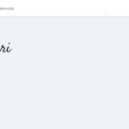
kkımızda
ri
Sidebar
betexper