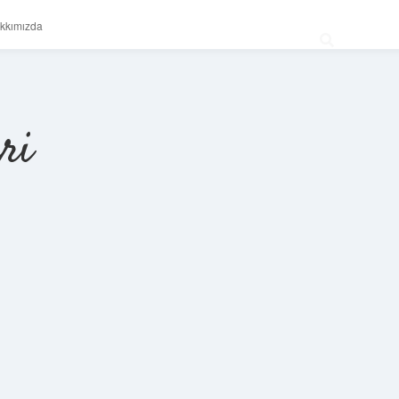
kkımızda
ri
Sidebar
betexper