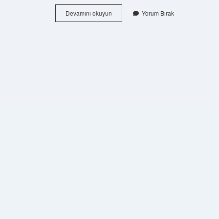
Hasta
Devamını okuyun
Yorum Bırak
Olmamak
Için
Hangi
Vitamin