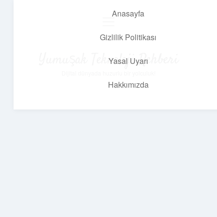
Anasayfa
menüyü
aç
Gizlilik Politikası
Yumuşak Teknoloji Rehberi
Yasal Uyarı
Dijital dünyada huzurlu bir yolculuk!
Hakkımızda