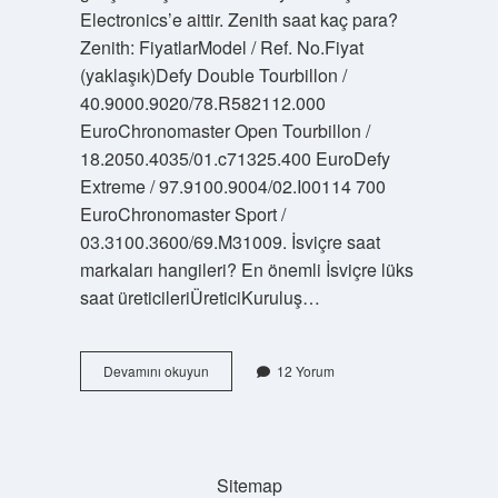
Electronics’e aittir. Zenith saat kaç para?
Zenith: FiyatlarModel / Ref. No.Fiyat
(yaklaşık)Defy Double Tourbillon /
40.9000.9020/78.R582112.000
EuroChronomaster Open Tourbillon /
18.2050.4035/01.c71325.400 EuroDefy
Extreme / 97.9100.9004/02.I00114 700
EuroChronomaster Sport /
03.3100.3600/69.M31009. İsviçre saat
markaları hangileri? En önemli İsviçre lüks
saat üreticileriÜreticiKuruluş…
Zenith
Devamını okuyun
12 Yorum
Saat
Hangi
Ülkenin
Malı
Sitemap