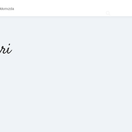
kkımızda
ri
Sidebar
betexper