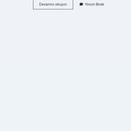
Kıtlama
Devamını okuyun
Yorum Bırak
Çay
Nereye
Ait