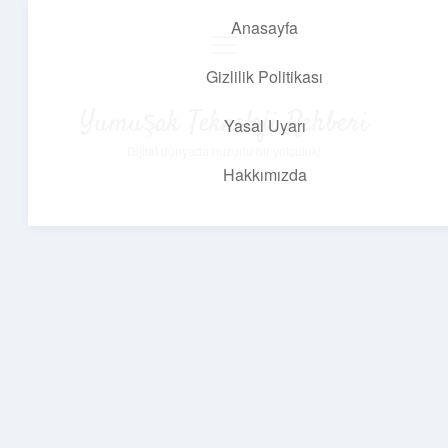
Anasayfa
menüyü
aç
Gizlilik Politikası
Yumuşak Teknoloji Rehberi
Yasal Uyarı
Dijital dünyada huzurlu bir yolculuk!
Hakkımızda